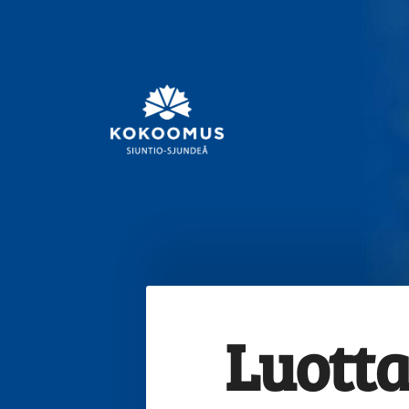
Siirry
sivun
sisältöön
Kokoomus Siuntio-Sjun
Luott