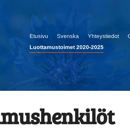
Etusivu
Svenska
Yhteystiedot
deå ry
Luottamustoimet 2020-2025
amushenkilöt