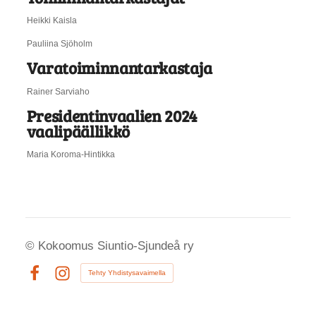
Heikki Kaisla
Pauliina Sjöholm
Varatoiminnantarkastaja
Rainer Sarviaho
Presidentinvaalien 2024
vaalipäällikkö
Maria Koroma-Hintikka
©
Kokoomus Siuntio-Sjundeå ry
Tehty Yhdistysavaimella
Facebook
Instagram