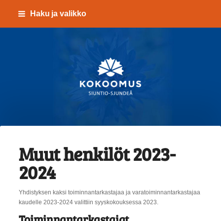
Siirry
Haku ja valikko
sivun
sisältöön
Kokoomus Siuntio-Sju
Muut henkilöt 2023-
2024
Yhdistyksen kaksi toiminnantarkastajaa ja varatoiminnantarkastajaa
kaudelle 2023-2024 valittiin syyskokouksessa 2023.
Toiminnantarkastajat