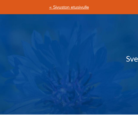
« Sivuston etusivulle
Sv
deå ry