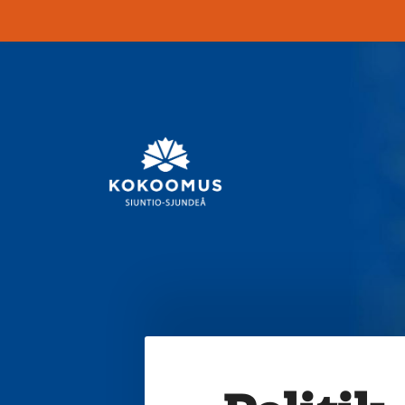
Siirry
sivun
sisältöön
Kokoomus Siuntio-Sjun