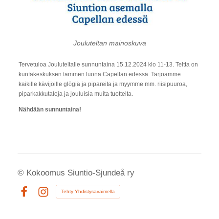
Jouluteltan mainoskuva
Tervetuloa Jouluteltalle sunnuntaina 15.12.2024 klo 11-13. Teltta on
kuntakeskuksen tammen luona Capellan edessä. Tarjoamme
kaikille kävijöille glögiä ja pipareita ja myymme mm. riisipuuroa,
piparkakkutaloja ja jouluisia muita tuotteita.
Nähdään sunnuntaina!
©
Kokoomus Siuntio-Sjundeå ry
Tehty Yhdistysavaimella
Facebook
Instagram