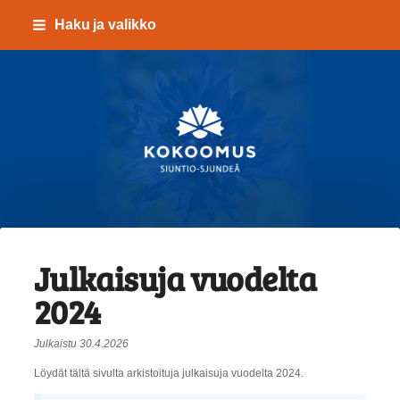
Siirry
Haku ja valikko
sivun
sisältöön
Kokoomus Siuntio-Sju
Julkaisuja vuodelta
2024
Julkaistu 30.4.2026
Löydät tältä sivulta arkistoituja julkaisuja vuodelta 2024.