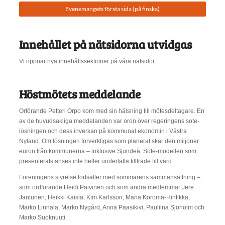
Evenemangets första sida (på finska)
Innehållet på nätsidorna utvidgas
Vi öppnar nya innehållssektioner på våra nätsidor.
Höstmötets meddelande
Orförande Petteri Orpo kom med sin hälsning till mötesdeltagare. En
av de huvudsakliga meddelanden var oron över regeringens sote-
lösningen och dess inverkan på kommunal ekonomin i Västra
Nyland. Om lösningen förverkligas som planerat skär den miljoner
euron från kommunerna – inklusive Sjundeå. Sote-modellen som
presenterats anses inte heller underlätta tillträde till vård.
Föreningens styrelse fortsätter med sommarens sammansättning –
som ordförande Heidi Päivinen och som andra medlemmar Jere
Jantunen, Heikki Kaisla, Kim Karlsson, Maria Koroma-Hintikka,
Marko Linnala, Marko Nygård, Anna Paasikivi, Pauliina Sjöholm och
Marko Suoknuuti.