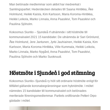
Man belönade medlemmar som aktivt har medverkat i
Samlingspartiet. Hederstecken delades till Saana Hintikka, Åke
Holmlund, Heikki Kaisla, Kim Karlsson, Maria Koroma-Hintikka,
Heikki Leikola, Marko Linnala, Anna Paasikivi, Tom Paasikivi och
Pauliina Sjöholm.
Kokoomus Siuntio – Sjundeå rf utnämnde i sitt höstmöte till
kommunalvalet 2021 15 kandidater. De utnämnda är Sari Grönlund,
Åke Holmlund, Jere Jantunen, Jyrki Jauhiainen, Heikki Kaisla, Kim
Karlsson, Maria Koroma-Hintikka, Ville Kummala, Heikki Leikola,
Marko Linnala, Marko Nygård, Anna Paasikivi, Tom Paasikivi,
Pauliina Sjöholm och Marko Suoknuuti.
Höstmöte i Sjundeå i god stämning
Kokoomus Siuntio–Sjundeå ry höll sitt ordinarie höstmöte enligt för
tillfället gällande koronabegränsningar som hybridmöte. I mötet
nämndes 15 kandidater till kommunalvalet och belönades
meriterade föreningsmedlemmar. Partiets ordförande Petteri Orpo
gästade i mötet.