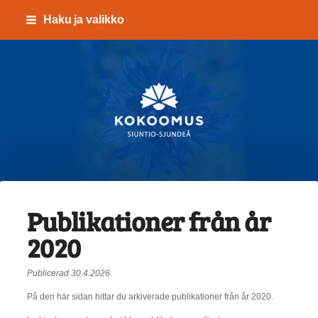
Siirry
Haku ja valikko
sivun
sisältöön
Kokoomus Siuntio-Sju
Publikationer från år
2020
Publicerad 30.4.2026
På den här sidan hittar du arkiverade publikationer från år 2020.