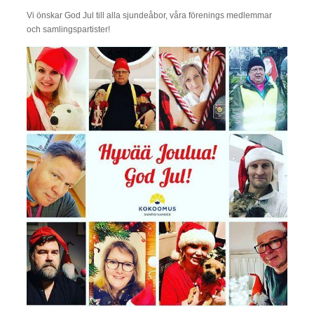
Vi önskar God Jul till alla sjundeåbor, våra förenings medlemmar
och samlingspartister!