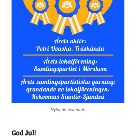
Nylands belönade
God Jul!