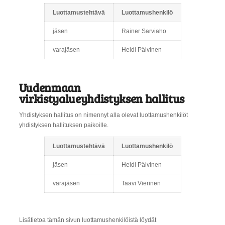
Luottamustehtävä
Luottamushenkilö
jäsen
Rainer Sarviaho
varajäsen
Heidi Päivinen
Uudenmaan
virkistyalueyhdistyksen hallitus
Yhdistyksen hallitus on nimennyt alla olevat luottamushenkilöt
yhdistyksen hallituksen paikoille.
Luottamustehtävä
Luottamushenkilö
jäsen
Heidi Päivinen
varajäsen
Taavi Vierinen
Lisätietoa tämän sivun luottamushenkilöistä löydät