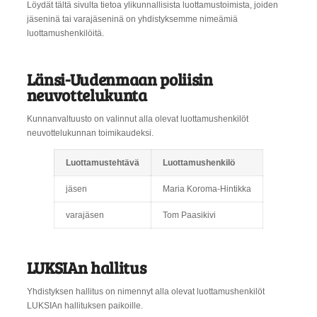
Löydät tältä sivulta tietoa ylikunnallisista luottamustoimista, joiden
jäseninä tai varajäseninä on yhdistyksemme nimeämiä
luottamushenkilöitä.
Länsi-Uudenmaan poliisin
neuvottelukunta
Kunnanvaltuusto on valinnut alla olevat luottamushenkilöt
neuvottelukunnan toimikaudeksi.
Luottamustehtävä
Luottamushenkilö
jäsen
Maria Koroma-Hintikka
varajäsen
Tom Paasikivi
LUKSIAn hallitus
Yhdistyksen hallitus on nimennyt alla olevat luottamushenkilöt
LUKSIAn hallituksen paikoille.