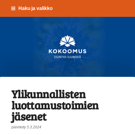
Siirry
Haku ja valikko
sivun
sisältöön
Kokoomus Siuntio-Sju
Ylikunnallisten
luottamustoimien
jäsenet
päivitetty 5.3.2024