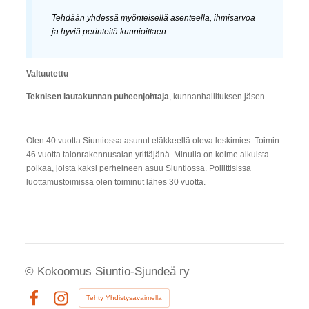
Tehdään yhdessä myönteisellä asenteella, ihmisarvoa
ja hyviä perinteitä kunnioittaen.
Valtuutettu
Teknisen lautakunnan puheenjohtaja
, kunnanhallituksen jäsen
Olen 40 vuotta Siuntiossa asunut eläkkeellä oleva leskimies. Toimin
46 vuotta talonrakennusalan yrittäjänä. Minulla on kolme aikuista
poikaa, joista kaksi perheineen asuu Siuntiossa. Poliittisissa
luottamustoimissa olen toiminut lähes 30 vuotta.
©
Kokoomus Siuntio-Sjundeå ry
Tehty Yhdistysavaimella