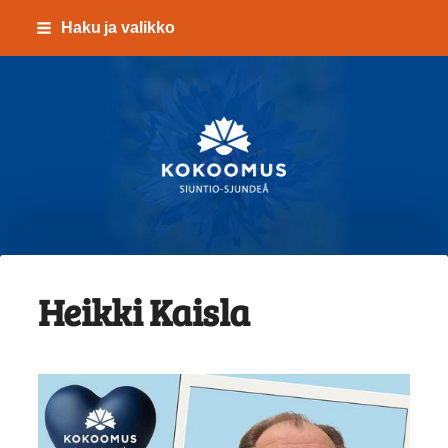
Siirry
Haku ja valikko
sivun
sisältöön
Kokoomus Siuntio-Sju
Heikki Kaisla