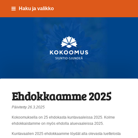
Siirry
Haku ja valikko
sivun
sisältöön
Kokoomus Siuntio-Sju
Ehdokkaamme 2025
Päivitetty 26.3.2025
Kokoomuksella on 25 ehdokasta kuntavaaleissa 2025. Kolme
ehdokkaistamme on myös ehdolla aluevaaleissa 2025.
Kuntavaalien 2025 ehdokkaamme löydät alla olevasta luettelosta